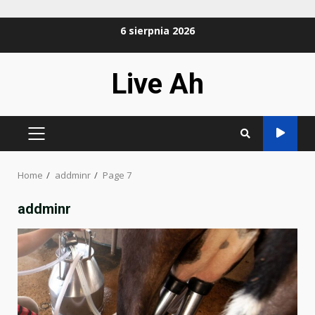
Skip
6 sierpnia 2026
to
content
Live Ah
PRIMARY
MENU
Home
addminr
Page 7
addminr