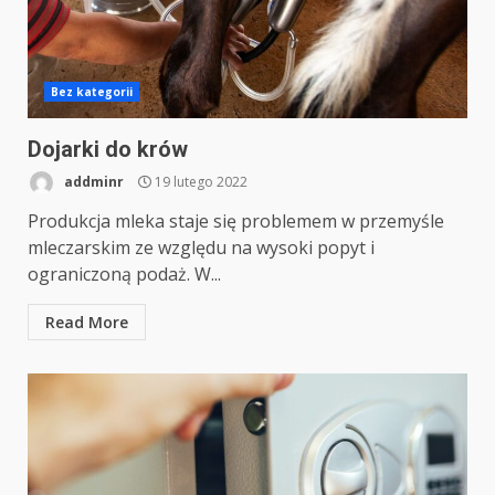
Bez kategorii
Dojarki do krów
addminr
19 lutego 2022
Produkcja mleka staje się problemem w przemyśle
mleczarskim ze względu na wysoki popyt i
ograniczoną podaż. W...
Read More