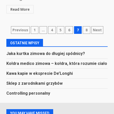
Read More
Stronicowanie
Previous
1
…
4
5
6
7
8
Next
wpisów
OSTATNIE WPISY
Jaka kurtka zimowa do długiej spódnicy?
Kołdra medico zimowa – kołdra, która rozumie ciało
Kawa kapie w ekspresie De’Longhi
Sklep z zarodnikami grzybów
Controlling personalny
YOU MAY HAVE MISSED