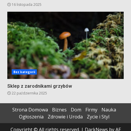
16 listopada 2025
Bez kategorii
Sklep z zarodnikami grzybów
22 października 2025
Strona Domowa
Biznes
Dom
Firmy
Nauka
Ogłoszenia
Zdrowie i Uroda
Zycie i Styl
Copyright © All rights reserved.
|
DarkNews
by AF